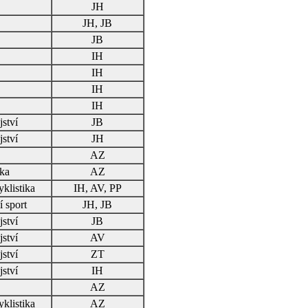
JH
JH, JB
JB
IH
IH
IH
IH
ství
JB
ství
JH
AZ
ika
AZ
yklistika
IH, AV, PP
í sport
JH, JB
ství
JB
ství
AV
ství
ZT
ství
IH
AZ
yklistika
AZ