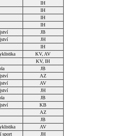
IH
IH
IH
IH
ství
JB
ství
JH
IH
yklistika
KV, AV
KV, IH
ola
JB
ství
AZ
ství
AV
ství
JH
ola
JB
ství
KB
AZ
JB
yklistika
AV
í sport
JH