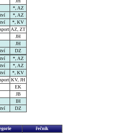
JH
*, AZ
tví
*, AZ
tví
*, KV
sport
AZ, ZT
JH
JH
tví
DZ
tví
*, AZ
tví
*, AZ
tví
*, KV
sport
KV, JH
EK
JB
IH
tví
DZ
egorie
řečník