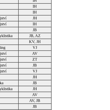
IH
IH
IH
ství
JH
ství
IH
JB
yklistika
JB, AZ
KV, JH
ding
VJ
ství
AV
ství
ZT
ství
JB
ství
VJ
JH
ika
JB
yklistika
JH
AV
AV, JB
JB