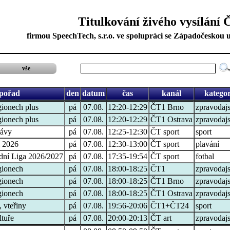
Titulkování živého vysílání 
firmou SpeechTech, s.r.o. ve spolupráci se Západočeskou u
vše
pořad
den
datum
čas
kanál
kategor
gionech plus
pá
07.08.
12:20-12:29
ČT1 Brno
zpravodajs
gionech plus
pá
07.08.
12:20-12:29
ČT1 Ostrava
zpravodajs
rávy
pá
07.08.
12:25-12:30
ČT sport
sport
í 2026
pá
07.08.
12:30-13:00
ČT sport
plavání
dní Liga 2026/2027
pá
07.08.
17:35-19:54
ČT sport
fotbal
gionech
pá
07.08.
18:00-18:25
ČT1
zpravodajs
gionech
pá
07.08.
18:00-18:25
ČT1 Brno
zpravodajs
gionech
pá
07.08.
18:00-18:25
ČT1 Ostrava
zpravodajs
 vteřiny
pá
07.08.
19:56-20:06
ČT1+ČT24
sport
ltuře
pá
07.08.
20:00-20:13
ČT art
zpravodajs