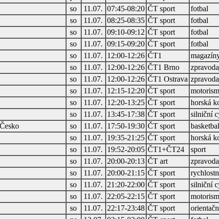
so
11.07.
07:45-08:20
ČT sport
fotbal
so
11.07.
08:25-08:35
ČT sport
fotbal
so
11.07.
09:10-09:12
ČT sport
fotbal
so
11.07.
09:15-09:20
ČT sport
fotbal
so
11.07.
12:00-12:26
ČT1
magazín
so
11.07.
12:00-12:26
ČT1 Brno
zpravodaj
so
11.07.
12:00-12:26
ČT1 Ostrava
zpravodaj
so
11.07.
12:15-12:20
ČT sport
motorism
so
11.07.
12:20-13:25
ČT sport
horská k
so
11.07.
13:45-17:38
ČT sport
silniční c
 Česko
so
11.07.
17:50-19:30
ČT sport
basketba
so
11.07.
19:35-21:25
ČT sport
horská k
so
11.07.
19:52-20:05
ČT1+ČT24
sport
so
11.07.
20:00-20:13
ČT art
zpravodaj
so
11.07.
20:00-21:15
ČT sport
rychlostn
so
11.07.
21:20-22:00
ČT sport
silniční c
so
11.07.
22:05-22:15
ČT sport
motorism
so
11.07.
22:17-23:48
ČT sport
orientačn