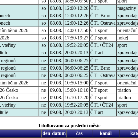
so
08.08.
08:50-09:50
ČT sport
sport
so
08.08.
12:00-12:26
ČT1
magazíny
onech
so
08.08.
12:00-12:26
ČT1 Brno
zpravodajs
onech
so
08.08.
12:00-12:26
ČT1 Ostrava
zpravodajs
čním běhu 2026
so
08.08.
14:00-17:50
ČT sport
orientační 
 2026
so
08.08.
17:50-19:27
ČT sport
hokej
 vteřiny
so
08.08.
19:52-20:05
ČT1+ČT24
sport
ltuře
so
08.08.
20:00-20:13
ČT art
zpravodajs
 regionů
ne
09.08.
06:00-06:25
ČT1
zpravodajs
 regionů
ne
09.08.
06:00-06:25
ČT1 Brno
zpravodajs
 regionů
ne
09.08.
06:00-06:25
ČT1 Ostrava
zpravodajs
čním běhu 2026
ne
09.08.
10:50-15:00
ČT sport
orientační 
6 Česko
ne
09.08.
15:00-16:10
ČT sport
triatlon
6 Česko
ne
09.08.
16:10-17:20
ČT sport
triatlon
 vteřiny
ne
09.08.
19:52-20:05
ČT1+ČT24
sport
ltuře
ne
09.08.
20:00-20:13
ČT art
zpravodajs
Titulkováno za poslední měsíc
den
datum
čas
kanál
kat