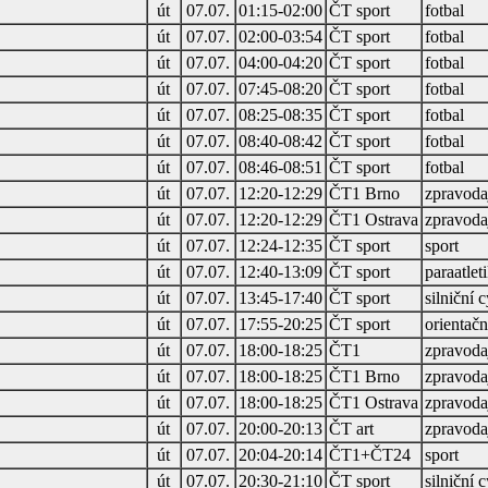
út
07.07.
01:15-02:00
ČT sport
fotbal
út
07.07.
02:00-03:54
ČT sport
fotbal
út
07.07.
04:00-04:20
ČT sport
fotbal
út
07.07.
07:45-08:20
ČT sport
fotbal
út
07.07.
08:25-08:35
ČT sport
fotbal
út
07.07.
08:40-08:42
ČT sport
fotbal
út
07.07.
08:46-08:51
ČT sport
fotbal
út
07.07.
12:20-12:29
ČT1 Brno
zpravodaj
út
07.07.
12:20-12:29
ČT1 Ostrava
zpravodaj
út
07.07.
12:24-12:35
ČT sport
sport
út
07.07.
12:40-13:09
ČT sport
paraatlet
út
07.07.
13:45-17:40
ČT sport
silniční c
út
07.07.
17:55-20:25
ČT sport
orientačn
út
07.07.
18:00-18:25
ČT1
zpravodaj
út
07.07.
18:00-18:25
ČT1 Brno
zpravodaj
út
07.07.
18:00-18:25
ČT1 Ostrava
zpravodaj
út
07.07.
20:00-20:13
ČT art
zpravodaj
út
07.07.
20:04-20:14
ČT1+ČT24
sport
út
07.07.
20:30-21:10
ČT sport
silniční c