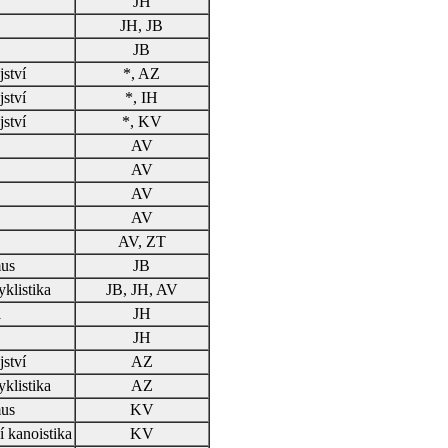
JH
JH, JB
JB
ství
*, AZ
ství
*, IH
ství
*, KV
AV
AV
AV
AV
AV, ZT
us
JB
yklistika
JB, JH, AV
l
JH
JH
ství
AZ
yklistika
AZ
us
KV
í kanoistika
KV