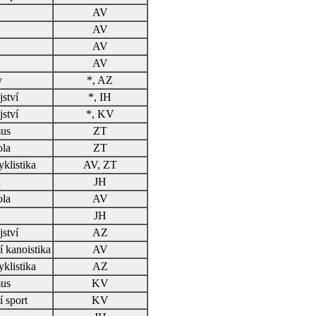
AV
AV
AV
AV
y
*, AZ
ství
*, IH
ství
*, KV
us
ZT
ola
ZT
yklistika
AV, ZT
l
JH
ola
AV
JH
ství
AZ
í kanoistika
AV
yklistika
AZ
us
KV
í sport
KV