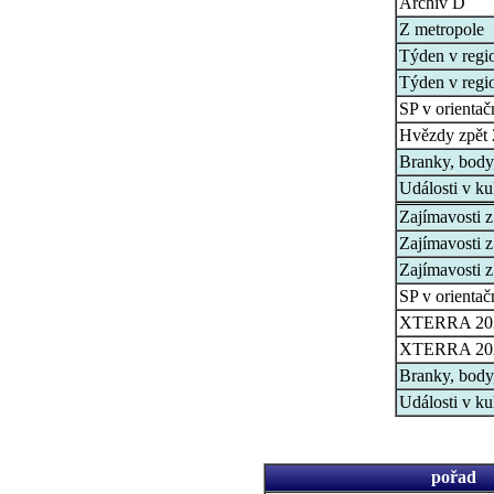
Archiv D
Z metropole
Týden v regi
Týden v regi
SP v orienta
Hvězdy zpět
Branky, body,
Události v ku
Zajímavosti z
Zajímavosti z
Zajímavosti z
SP v orienta
XTERRA 202
XTERRA 202
Branky, body,
Události v ku
pořad