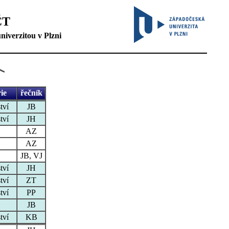
ČT
niverzitou v Plzni
ie
řečník
tví
JB
tví
JH
AZ
AZ
JB, VJ
tví
JH
tví
ZT
tví
PP
JB
tví
KB