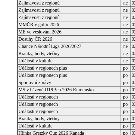
Zajímavosti z regionů
ne
0
Zajímavosti z regionů
ne
0
Zajímavosti z regionů
ne
0
MMČR v golfu 2026
ne
0
ME ve veslování 2026
ne
0
Dostihy ČR 2026
ne
0
Chance Národní Liga 2026/2027
ne
0
Branky, body, vteřiny
ne
0
Události v kultuře
ne
0
Události v regionech plus
po
0
Události v regionech plus
po
0
Sportovní zprávy
po
0
MS v házené U18 žen 2026 Rumunsko
po
0
Události v regionech
po
0
Události v regionech
po
0
Události v regionech
po
0
Branky, body, vteřiny
po
0
Události v kultuře
po
0
Hlinka Gretzky Cup 2026 Kanada
po
0