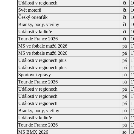
Události v regionech
čt
1
Svět motorů
čt
1
Český orienťák
čt
1
Branky, body, vteřiny
čt
1
Události v kultuře
čt
1
Tour de France 2026
čt
1
MS ve fotbale mužů 2026
pá
1
MS ve fotbale mužů 2026
pá
1
Události v regionech plus
pá
1
Události v regionech plus
pá
1
Sportovní zprávy
pá
1
Tour de France 2026
pá
1
Události v regionech
pá
1
Události v regionech
pá
1
Události v regionech
pá
1
Branky, body, vteřiny
pá
1
Události v kultuře
pá
1
Tour de France 2026
pá
1
MS BMX 2026
so
1