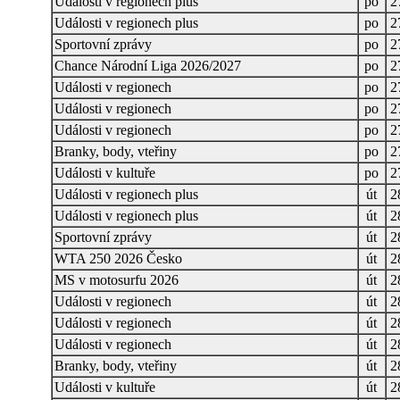
Události v regionech plus
po
2
Události v regionech plus
po
2
Sportovní zprávy
po
2
Chance Národní Liga 2026/2027
po
2
Události v regionech
po
2
Události v regionech
po
2
Události v regionech
po
2
Branky, body, vteřiny
po
2
Události v kultuře
po
2
Události v regionech plus
út
2
Události v regionech plus
út
2
Sportovní zprávy
út
2
WTA 250 2026 Česko
út
2
MS v motosurfu 2026
út
2
Události v regionech
út
2
Události v regionech
út
2
Události v regionech
út
2
Branky, body, vteřiny
út
2
Události v kultuře
út
2