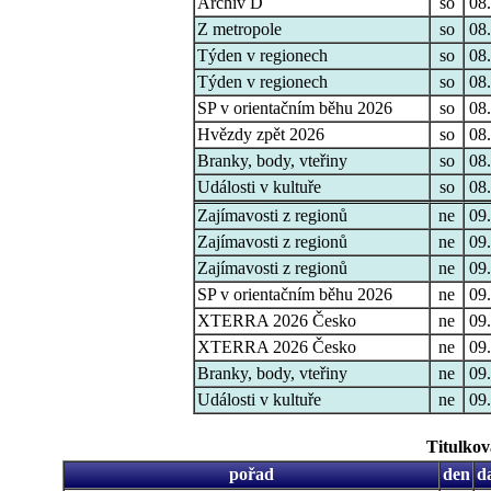
Archiv D
so
08.
Z metropole
so
08.
Týden v regionech
so
08.
Týden v regionech
so
08.
SP v orientačním běhu 2026
so
08.
Hvězdy zpět 2026
so
08.
Branky, body, vteřiny
so
08.
Události v kultuře
so
08.
Zajímavosti z regionů
ne
09.
Zajímavosti z regionů
ne
09.
Zajímavosti z regionů
ne
09.
SP v orientačním běhu 2026
ne
09.
XTERRA 2026 Česko
ne
09.
XTERRA 2026 Česko
ne
09.
Branky, body, vteřiny
ne
09.
Události v kultuře
ne
09.
Titulkov
pořad
den
d