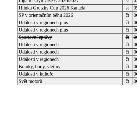
Liga mistryň UEFA 2026/2027
st
0
Hlinka Gretzky Cup 2026 Kanada
st
0
SP v orientačním běhu 2026
čt
0
Události v regionech plus
čt
0
Události v regionech plus
čt
0
Sportovní zprávy
čt
0
Události v regionech
čt
0
Události v regionech
čt
0
Události v regionech
čt
0
Branky, body, vteřiny
čt
0
Události v kultuře
čt
0
Svět motorů
čt
0