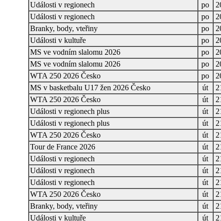
Události v regionech
po
2
Události v regionech
po
2
Branky, body, vteřiny
po
2
Události v kultuře
po
2
MS ve vodním slalomu 2026
po
2
MS ve vodním slalomu 2026
po
2
WTA 250 2026 Česko
po
2
MS v basketbalu U17 žen 2026 Česko
út
2
WTA 250 2026 Česko
út
2
Události v regionech plus
út
2
Události v regionech plus
út
2
WTA 250 2026 Česko
út
2
Tour de France 2026
út
2
Události v regionech
út
2
Události v regionech
út
2
Události v regionech
út
2
WTA 250 2026 Česko
út
2
Branky, body, vteřiny
út
2
Události v kultuře
út
2