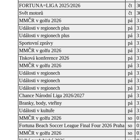
FORTUNA=LIGA 2025/2026
čt
3
Svět motorů
čt
3
MMČR v golfu 2026
pá
3
Události v regionech plus
pá
3
Události v regionech plus
pá
3
Sportovní zprávy
pá
3
MMČR v golfu 2026
pá
3
Tisková konference 2026
pá
3
MMČR v golfu 2026
pá
3
Události v regionech
pá
3
Události v regionech
pá
3
Události v regionech
pá
3
Chance Národní Liga 2026/2027
pá
3
Branky, body, vteřiny
pá
3
Události v kultuře
pá
3
MMČR v golfu 2026
so
0
Fortuna Beach Soccer League Final Four 2026 Praha
so
0
MMČR v golfu 2026
so
0