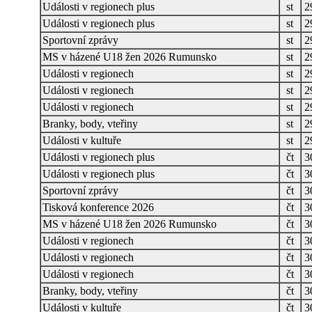
Události v regionech plus
st
2
Události v regionech plus
st
2
Sportovní zprávy
st
2
MS v házené U18 žen 2026 Rumunsko
st
2
Události v regionech
st
2
Události v regionech
st
2
Události v regionech
st
2
Branky, body, vteřiny
st
2
Události v kultuře
st
2
Události v regionech plus
čt
3
Události v regionech plus
čt
3
Sportovní zprávy
čt
3
Tisková konference 2026
čt
3
MS v házené U18 žen 2026 Rumunsko
čt
3
Události v regionech
čt
3
Události v regionech
čt
3
Události v regionech
čt
3
Branky, body, vteřiny
čt
3
Události v kultuře
čt
3