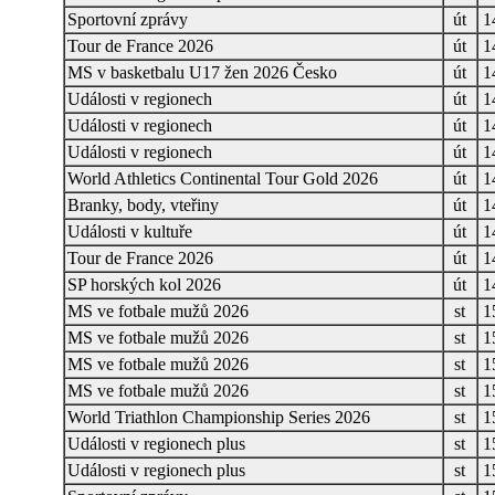
Sportovní zprávy
út
1
Tour de France 2026
út
1
MS v basketbalu U17 žen 2026 Česko
út
1
Události v regionech
út
1
Události v regionech
út
1
Události v regionech
út
1
World Athletics Continental Tour Gold 2026
út
1
Branky, body, vteřiny
út
1
Události v kultuře
út
1
Tour de France 2026
út
1
SP horských kol 2026
út
1
MS ve fotbale mužů 2026
st
1
MS ve fotbale mužů 2026
st
1
MS ve fotbale mužů 2026
st
1
MS ve fotbale mužů 2026
st
1
World Triathlon Championship Series 2026
st
1
Události v regionech plus
st
1
Události v regionech plus
st
1