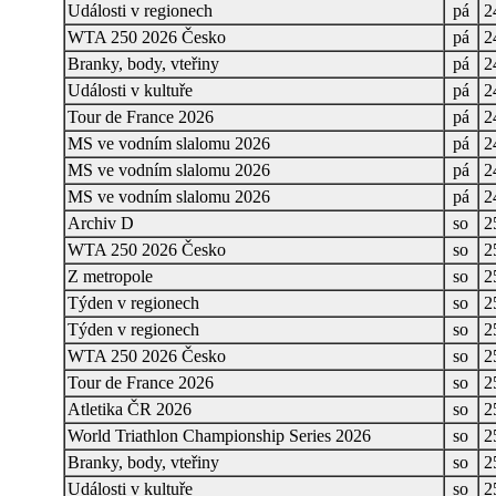
Události v regionech
pá
2
WTA 250 2026 Česko
pá
2
Branky, body, vteřiny
pá
2
Události v kultuře
pá
2
Tour de France 2026
pá
2
MS ve vodním slalomu 2026
pá
2
MS ve vodním slalomu 2026
pá
2
MS ve vodním slalomu 2026
pá
2
Archiv D
so
2
WTA 250 2026 Česko
so
2
Z metropole
so
2
Týden v regionech
so
2
Týden v regionech
so
2
WTA 250 2026 Česko
so
2
Tour de France 2026
so
2
Atletika ČR 2026
so
2
World Triathlon Championship Series 2026
so
2
Branky, body, vteřiny
so
2
Události v kultuře
so
2