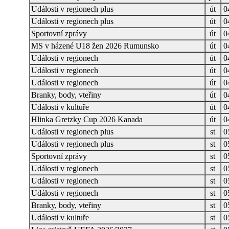
Události v regionech plus
út
0
Události v regionech plus
út
0
Sportovní zprávy
út
0
MS v házené U18 žen 2026 Rumunsko
út
0
Události v regionech
út
0
Události v regionech
út
0
Události v regionech
út
0
Branky, body, vteřiny
út
0
Události v kultuře
út
0
Hlinka Gretzky Cup 2026 Kanada
út
0
Události v regionech plus
st
0
Události v regionech plus
st
0
Sportovní zprávy
st
0
Události v regionech
st
0
Události v regionech
st
0
Události v regionech
st
0
Branky, body, vteřiny
st
0
Události v kultuře
st
0