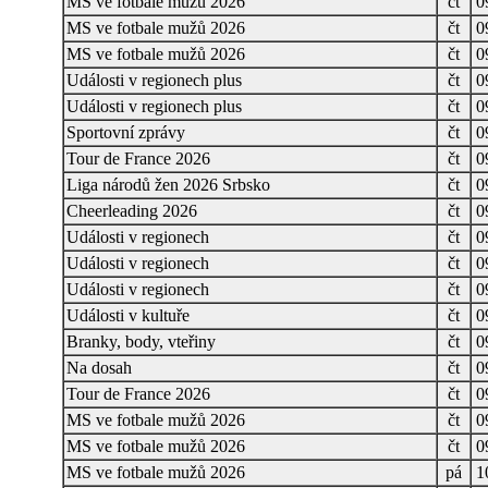
MS ve fotbale mužů 2026
čt
0
MS ve fotbale mužů 2026
čt
0
MS ve fotbale mužů 2026
čt
0
Události v regionech plus
čt
0
Události v regionech plus
čt
0
Sportovní zprávy
čt
0
Tour de France 2026
čt
0
Liga národů žen 2026 Srbsko
čt
0
Cheerleading 2026
čt
0
Události v regionech
čt
0
Události v regionech
čt
0
Události v regionech
čt
0
Události v kultuře
čt
0
Branky, body, vteřiny
čt
0
Na dosah
čt
0
Tour de France 2026
čt
0
MS ve fotbale mužů 2026
čt
0
MS ve fotbale mužů 2026
čt
0
MS ve fotbale mužů 2026
pá
1