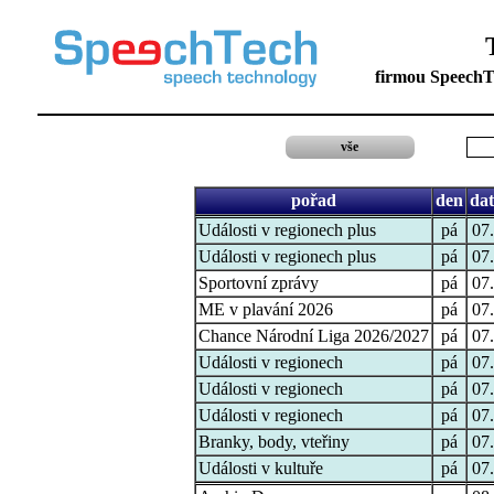
firmou SpeechTe
vše
pořad
den
da
Události v regionech plus
pá
07.
Události v regionech plus
pá
07.
Sportovní zprávy
pá
07.
ME v plavání 2026
pá
07.
Chance Národní Liga 2026/2027
pá
07.
Události v regionech
pá
07.
Události v regionech
pá
07.
Události v regionech
pá
07.
Branky, body, vteřiny
pá
07.
Události v kultuře
pá
07.