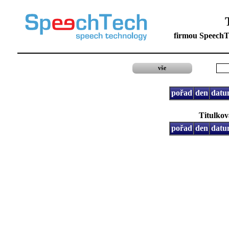
firmou SpeechTe
vše
pořad
den
datu
Titulkov
pořad
den
datu